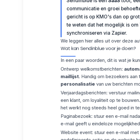
Sendinblue is een
SaaS
tool, e
communicatie en groei behoeften
gericht is op KMO's dan op grote 
te weten dat het mogelijk is om
synchroniseren via Zapier.
We leggen hier alles uit over deze au
Wat kan Sendinblue voor je doen?
In een paar woorden, dit is wat je ku
Ontwerp welkomstberichten:
automa
maillijst
. Handig om bezoekers aan t
personalisatie
van uw berichten mog
Verjaardagsberichten: verstuur maili
een klant, om loyaliteit op te bouwen
het werkt nog steeds heel goed in te
Paginabezoek: stuur een e-mail nada
e-mail geeft u eindeloze mogelijkhe
Website event: stuur een e-mail met
gedefinieerde actie op de website h