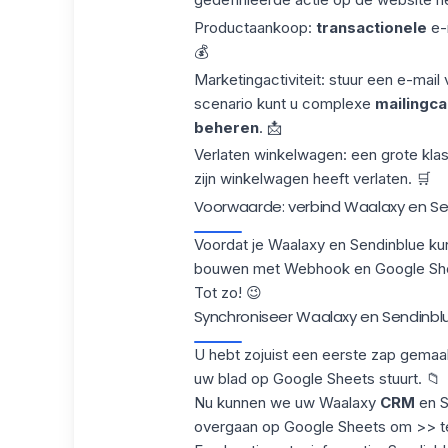
Productaankoop:
transactionele
e-
💰
Marketingactiviteit: stuur een e-mail
scenario kunt u complexe
mailingc
beheren
. 📩
Verlaten winkelwagen: een grote klas
zijn winkelwagen heeft verlaten. 🛒
Voorwaarde: verbind Waalaxy en Se
Voordat je
Waalaxy
en
Sendinblue
kun
bouwen met Webhook en Google She
Tot zo! 😉
Synchroniseer Waalaxy en Sendinbl
U hebt zojuist een eerste zap gemaa
uw blad op Google Sheets stuurt. 📁
Nu kunnen we uw Waalaxy
CRM
en S
overgaan op Google Sheets om >> te