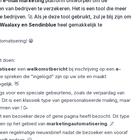
en
e-mail marketing
platform ontworpen om de
 van bedrijven te verzekeren. Het is een tool die meer
bedrijven. 🚀 Als je deze tool gebruikt, zul je blij zijn om
Waalaxy en Sendinblue
heel gemakkelijk te
tomatisering! 😁
nt doen:
tiseer
een
welkomstbericht
bij inschrijving op een
e-
e spreken die "ingelogd" zijn op uw site en maakt
elijk. 👋
ngs voor een speciale gebeurtenis, zoals de verjaardag van
. Dit is een klassiek type van gepersonaliseerde mailing, maar
rmen van ! 🥳
t een bezoeker deze of gene pagina heeft bezocht. Dit type
den op het gebied van
marketingautomatisering
. 🌌
 een regelmatige nieuwsbrief nadat de bezoeker een vooraf
eeft gedaan. 🤗