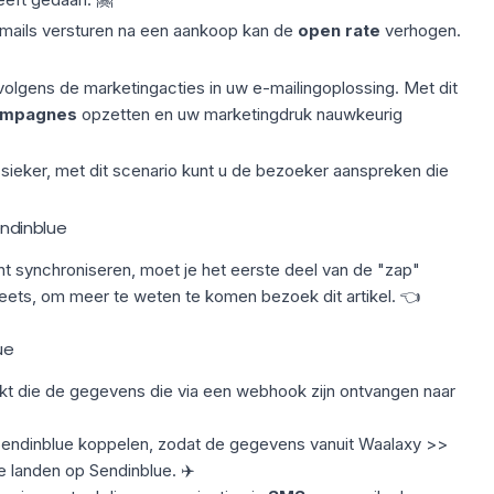
mails versturen na een aankoop kan de
open rate
verhogen.
 volgens de marketingacties in uw e-mailingoplossing. Met dit
ampagnes
opzetten en uw marketingdruk nauwkeurig
sieker, met dit scenario kunt u de bezoeker aanspreken die
ndinblue
t synchroniseren, moet je het eerste deel van de "zap"
ets, om meer te weten te komen bezoek dit
artikel
. 👈
ue
kt die de gegevens die via een webhook zijn ontvangen naar
endinblue koppelen, zodat de gegevens vanuit Waalaxy >>
 landen op Sendinblue. ✈️