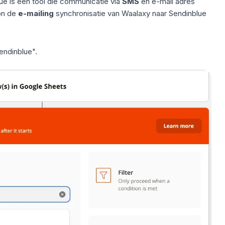
lue is een tool die communicatie via
SMS
en e-mail adres
on de
e-mailing
synchronisatie van Waalaxy naar Sendinblue
endinblue".