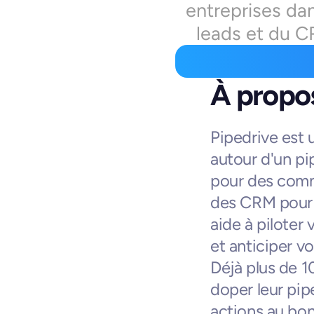
entreprises dan
leads et du 
À propos
Pipedrive est 
autour d'un pi
pour des comm
des CRM pour 
aide à piloter
et anticiper vo
Déjà plus de 1
doper leur pip
actions au bo