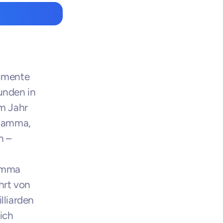
umente 
nden in 
m Jahr 
Gamma, 
 – 
amma 
rt von 
liarden 
ch 