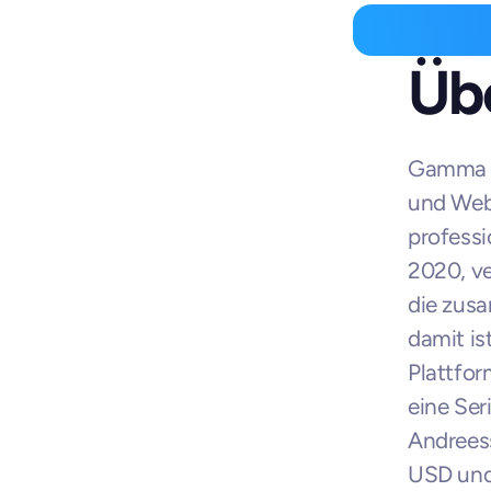
Übe
Gamma is
und Webs
professi
2020, ve
die zusa
damit i
Plattfo
eine Ser
Andreess
USD und 