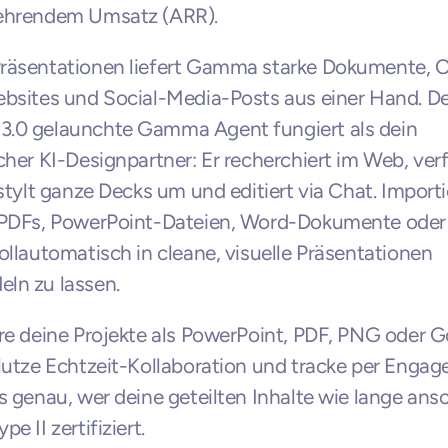
ehrendem Umsatz (ARR).
räsentationen liefert Gamma starke Dokumente, 
bsites und Social-Media-Posts aus einer Hand. Der
.0 gelaunchte Gamma Agent fungiert als dein 
cher KI-Designpartner: Er recherchiert im Web, verfe
 stylt ganze Decks um und editiert via Chat. Importi
 PDFs, PowerPoint-Dateien, Word-Dokumente oder 
ollautomatisch in cleane, visuelle Präsentationen 
ln zu lassen.
re deine Projekte als PowerPoint, PDF, PNG oder G
Nutze Echtzeit-Kollaboration und tracke per Enga
s genau, wer deine geteilten Inhalte wie lange ansc
e II zertifiziert.