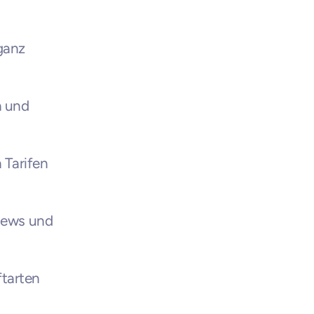
anz 
 und 
Tarifen 
iews und 
arten 