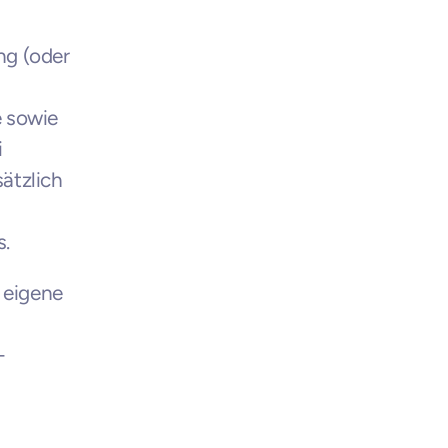
g (oder 
 sowie 
 
ätzlich 
s.
 eigene 
-