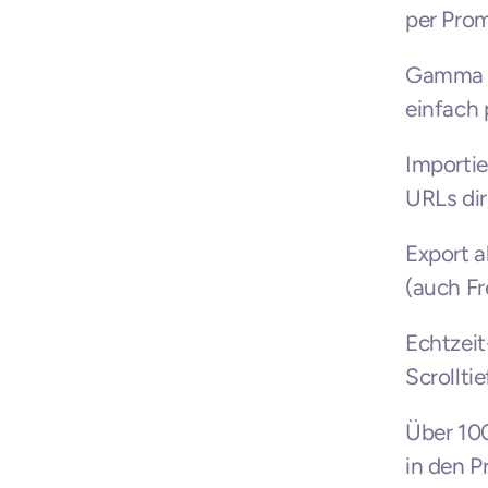
per Pro
Gamma Ag
einfach 
Importie
URLs dir
Export a
(auch Fr
Echtzeit
Scrolltie
Über 10
in den P