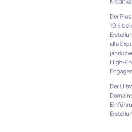
Kreditkar
Der Plus
10 $ bei
Erstell
alle Exp
jährlich
High-End
Engagem
Der Ultr
Domains
Einführu
Erstellu