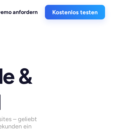
emo anfordern
Kostenlos testen
 & 
l
tes – geliebt 
ekunden ein 