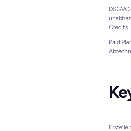
DSGVO- 
unabhäng
Credits.
Paid Pla
Abrechn
Ke
Erstelle