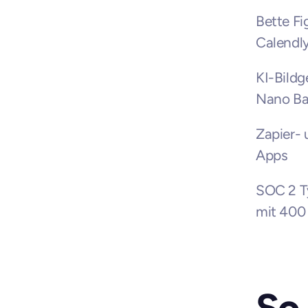
Bette Fi
Calendly
KI-Bildg
Nano Ba
Zapier-
Apps
SOC 2 Ty
mit 400 
So 