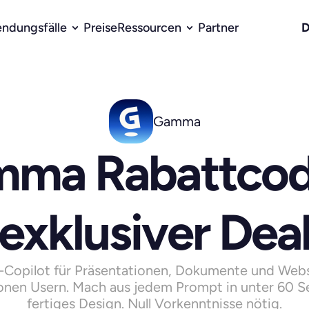
D
ndungsfälle
Preise
Ressourcen
Partner
Gamma
ma Rabattcode
exklusiver Dea
-Copilot für Präsentationen, Dokumente und Websi
ionen Usern. Mach aus jedem Prompt in unter 60 S
fertiges Design. Null Vorkenntnisse nötig.