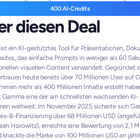
400 AI-Credits
r diesen Deal
t ein KI-gestütztes Tool für Präsentationen, Dok
ites, das einfache Prompts in weniger als 60 Seku
onellen visuellen Content verwandelt. Gegründet i
rtrauen heute bereits über 70 Millionen User auf 
mmen mehr als 400 Millionen Inhalte erstellt haben
st Gamma eine der am schnellsten wachsenden KI-
rmen weltweit. Im November 2025 sicherte sich G
ies-B-Finanzierung über 68 Millionen USD (angefüh
en Horowitz), erreichte eine Bewertung von 2,1 Mil
knackte die Marke von 100 Millionen USD an jährli