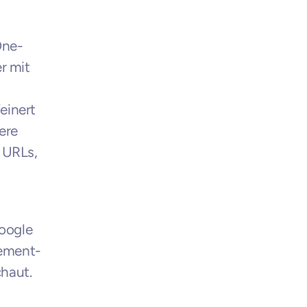
One-
 mit 
inert 
ere 
URLs, 
oogle 
gement-
haut. 