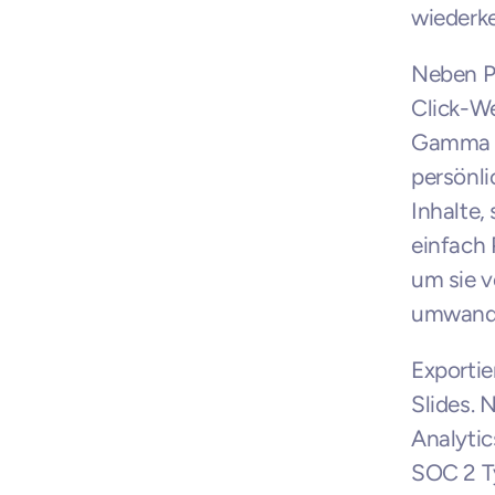
wiederk
Neben P
Click-We
Gamma 3
persönli
Inhalte,
einfach
um sie v
umwande
Exportie
Slides. 
Analytic
SOC 2 Typ