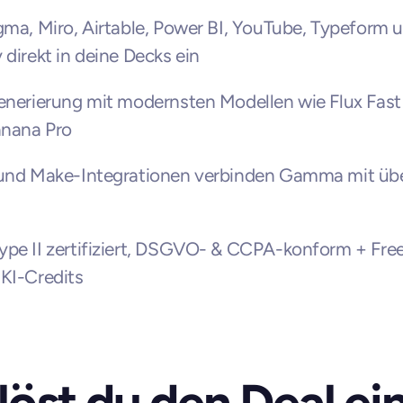
gma, Miro, Airtable, Power BI, YouTube, Typeform u
 direkt in deine Decks ein
enerierung mit modernsten Modellen wie Flux Fast
nana Pro
 und Make-Integrationen verbinden Gamma mit übe
pe II zertifiziert, DSGVO- & CCPA-konform + Free 
KI-Credits
löst du den Deal ei