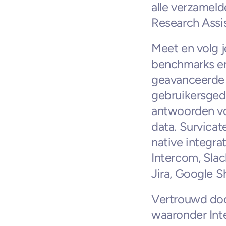
alle verzameld
Research Assis
Meet en volg 
benchmarks en 
geavanceerde t
gebruikersgedr
antwoorden vo
data. Survica
native integra
Intercom, Slac
Jira, Google S
Vertrouwd doo
waaronder Inte