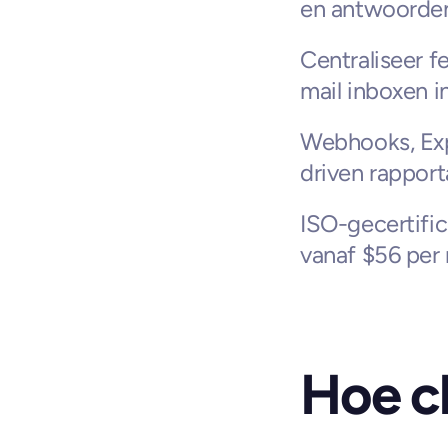
en antwoorde
Centraliseer f
mail inboxen 
Webhooks, Exp
driven rappor
ISO-gecertifi
vanaf $56 per 
Hoe cl