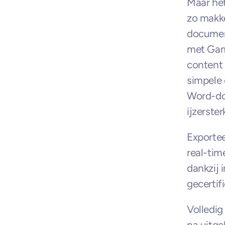
Maar het
zo makke
documen
met Gamm
content 
simpele 
Word-do
ijzerster
Exportee
real-tim
dankzij 
gecertif
Volledig
na uitge