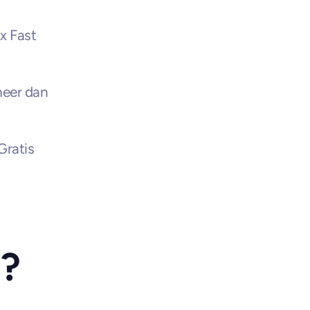
 Fast 
eer dan 
ratis 
l?