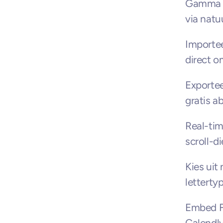
Gamma A
via natuu
Importee
direct o
Exportee
gratis 
Real-ti
scroll-d
Kies uit
letterty
Embed Fi
Calendly