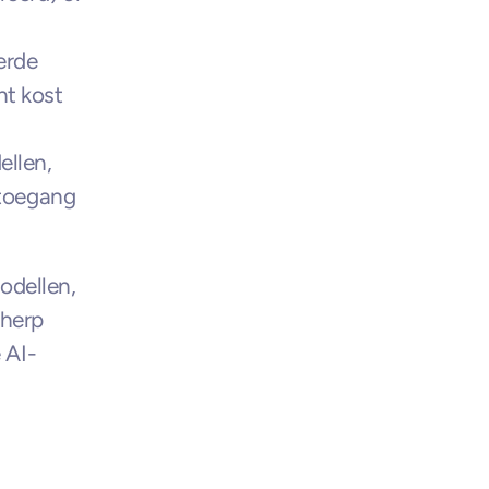
rde 
t kost 
llen, 
toegang 
dellen, 
herp 
 AI-