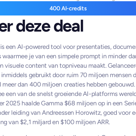
400 AI-credits
r deze deal
s een AI-powered tool voor presentaties, documen
 waarmee je van een simpele prompt in minder da
 visuele content van topniveau maakt. Gelanceerd
inmiddels gebruikt door ruim 70 miljoen mensen di
l meer dan 400 miljoen creaties hebben gebouwd
ee een van de snelst groeiende AI-platforms wereldw
r 2025 haalde Gamma $68 miljoen op in een Seri
der leiding van Andreessen Horowitz, goed voor e
ng van $2,1 miljard en $100 miljoen ARR.