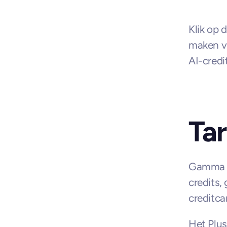
Klik op 
maken vi
AI-credi
Tar
Gamma b
credits,
creditca
Het Plus