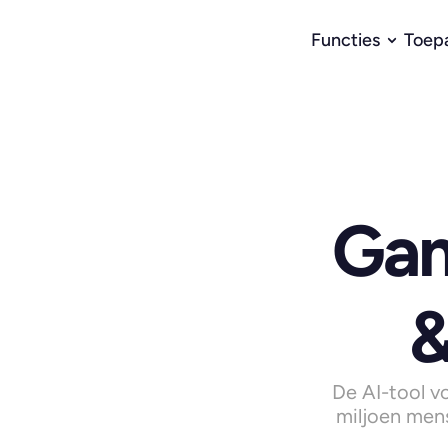
Functies
Toep
Gam
&
De AI-tool v
miljoen mens