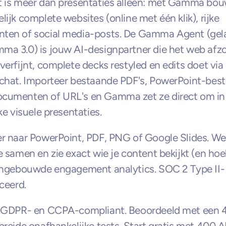
 is meer dan presentaties alleen: met Gamma bouw
lijk complete websites (online met één klik), rijke 
ten of social media-posts. De Gamma Agent (gela
a 3.0) is jouw AI-designpartner die het web afzoe
verfijnt, complete decks restyled en edits doet via 
chat. Importeer bestaande PDF's, PowerPoint-best
cumenten of URL's en Gamma zet ze direct om in 
ke visuele presentaties.
r naar PowerPoint, PDF, PNG of Google Slides. Wer
e samen en zie exact wie je content bekijkt (en hoel
ingebouwde engagement analytics. SOC 2 Type II-
iceerd.
 GDPR- en CCPA-compliant. Beoordeeld met een 4.6
breide onafhankelijke tests. Start gratis met 400 A