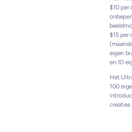
$10 per 
onbeper
beeldmod
$15 per 
(maandel
eigen br
en 10 ei
Het Ult
100 eige
introduc
creaties