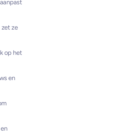
aanpast 
zet ze 
 op het 
ws en 
om 
en 