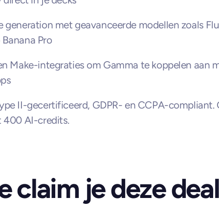
 generation met geavanceerde modellen zoals Flux
 Banana Pro
 en Make-integraties om Gamma te koppelen aan m
pps
pe II-gecertificeerd, GDPR- en CCPA-compliant. G
 400 AI-credits.
 claim je deze dea