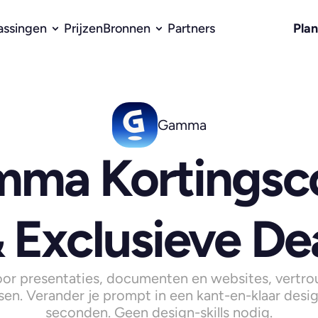
Pla
assingen
Prijzen
Bronnen
Partners
Gamma
ma Kortingsco
 Exclusieve De
oor presentaties, documenten en websites, vertro
en. Verander je prompt in een kant-en-klaar desig
seconden. Geen design-skills nodig.