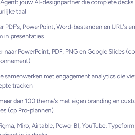
gent: jouw AI-designpartner die complete decks 
rlijke taal
r PDF's, PowerPoint, Word-bestanden en URL's en 
m in presentaties
r naar PowerPoint, PDF, PNG en Google Slides (ook
abonnement)
me samenwerken met engagement analytics die vie
iepte tracken
 meer dan 100 thema's met eigen branding en cust
pes (op Pro-plannen)
gma, Miro, Airtable, Power BI, YouTube, Typeform 
 direct in je decks