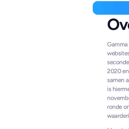
Ove
Gamma i
websites
seconden
2020 en 
samen a
is hierm
novembe
ronde on
waarderi