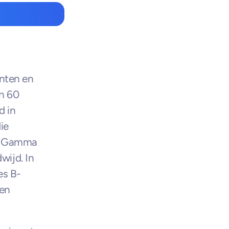
ten en 
n 60 
 in 
e 
. Gamma 
ijd. In 
es B-
en 