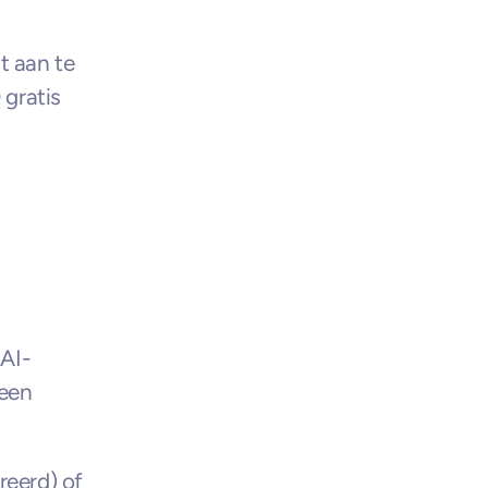
 aan te 
gratis 
AI-
een 
eerd) of 