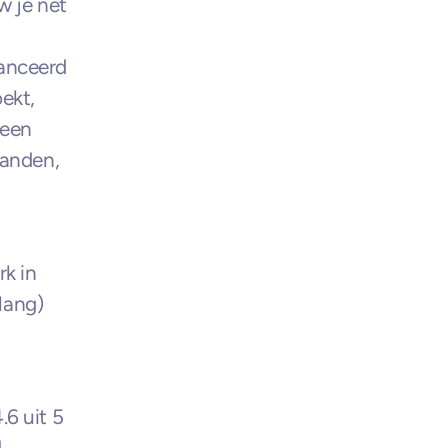
 je net 
nceerd 
kt, 
een 
anden, 
k in 
ang) 
 uit 5 
I-