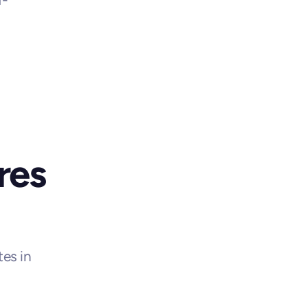
res
s in 