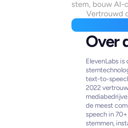
stem, bouw AI-ch
Vertrouwd d
Over 
ElevenLabs is 
stemtechnologi
text-to-speech
2022 vertrouwe
mediabedrijven
de meest compl
speech in 70+ 
stemmen, insta