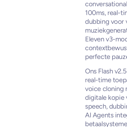
conversational
100ms, real-ti
dubbing voor v
muziekgenerat
Eleven v3-mode
contextbewuste
perfecte pauz
Ons Flash v2.5
real-time toep
voice cloning 
digitale kopie
speech, dubbin
AI Agents int
betaalsystemen