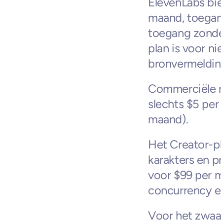
ElevenLabs bie
maand, toegan
toegang zonder
plan is voor n
bronvermeldin
Commerciële re
slechts $5 per
maand).
Het Creator-p
karakters en pr
voor $99 per 
concurrency en
Voor het zwaar