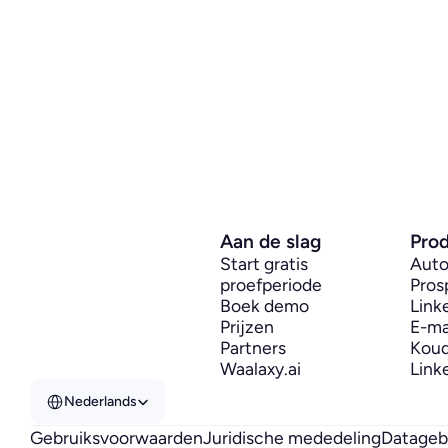
Aan de slag
Pro
Start gratis 
Auto
proefperiode
Pros
Boek demo
Link
Prijzen
E-ma
Partners
Koud
Waalaxy.ai
Link
Select Language
Nederlands
Gebruiksvoorwaarden
Juridische mededeling
Datageb