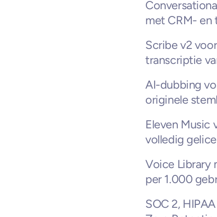
Conversational
met CRM- en t
Scribe v2 voor
transcriptie v
AI-dubbing voo
originele ste
Eleven Music v
volledig gelic
Voice Library 
per 1.000 gebr
SOC 2, HIPAA 