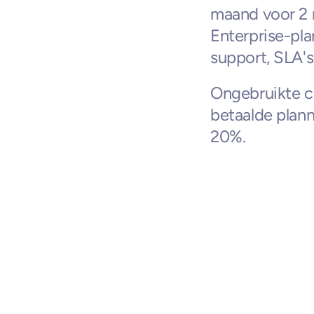
maand voor 2 m
Enterprise-pl
support, SLA'
Ongebruikte cr
betaalde planne
20%.
Gerelateerde dea
ElevenLabs