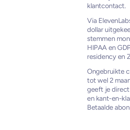
klantcontact.
Via ElevenLabs'
dollar uitgeke
stemmen moneti
HIPAA en GDPR
residency en 
Ongebruikte c
tot wel 2 maa
geeft je direc
en kant-en-kl
Betaalde abon