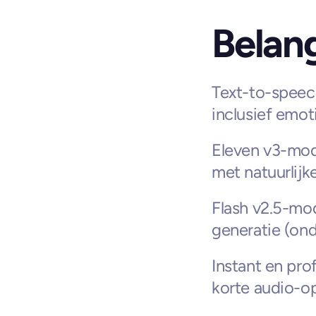
Belang
Text-to-speec
inclusief emo
Eleven v3-mode
met natuurlijk
Flash v2.5-mod
generatie (on
Instant en pro
korte audio-o